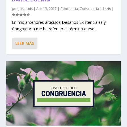
por
Jose Luis
|
Abr 13, 2017
|
Conciencia
,
Consciencia
|
14
|
En mis anteriores artículos Desafíos Existenciales y
Congruencia me he referido al término darse...
LEER MÁS