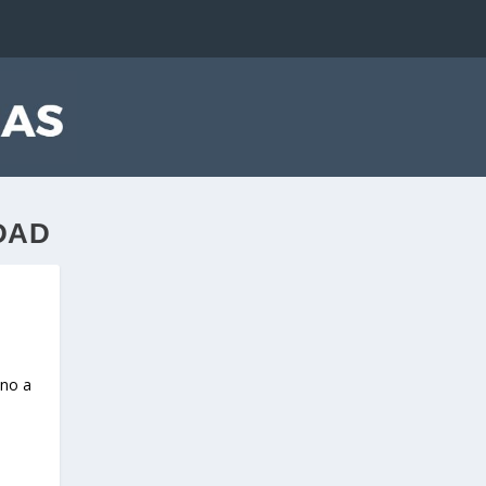
DAD
ono a